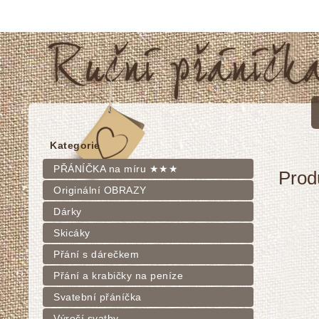
Kategorie
PŘÁNÍČKA na míru ★★★
Prod
Originální OBRAZY
Dárky
Skicáky
Přání s dárečkem
Přání a krabičky na peníze
Svatební přáníčka
Výročí svatby