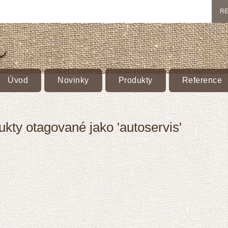
RE
Úvod
Novinky
Produkty
Reference
ukty otagované jako 'autoservis'