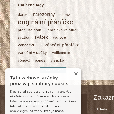
Oblíbené tagy
narozeniny
dárek
obraz
originální přáníčko
přání na přání
přáníčko ke studiu
svátek
vánoce
svatba
vánoční přáníčko
vánoce2025
vánoční visačky
velikonoce
visačka
věnování peněz
Zobrazit vše
×
Tyto webové stránky
používají soubory cookie.
K personalizaci obsahu, reklam a analýze
Zákazn
návštěvnosti používáme soubory cookie.
Informace
Informace o vašem používání našich stránek
také sdílíme s našimi reklamními a
Hledat
analytickými partnery, kteří je mohou