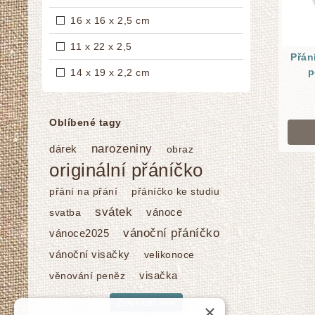
16 x 16 x 2,5 cm
11 x 22 x 2,5
Přán
p
14 x 19 x 2,2 cm
Oblíbené tagy
narozeniny
dárek
obraz
originální přáníčko
přání na přání
přáníčko ke studiu
svátek
vánoce
svatba
vánoční přáníčko
vánoce2025
vánoční visačky
velikonoce
visačka
věnování peněz
Zobrazit vše
×