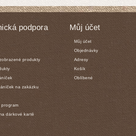
ická podpora
Můj účet
Můj účet
Objednávky
 zobrazené produkty
Adresy
dukty
Košík
áníček
Oblíbené
řáníček na zakázku
í program
na dárkové kartě