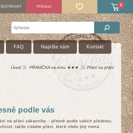
0
GISTROVAT
Přihlásit
FAQ
Napište nám
Kontakt
Úvod
PŘÁNÍČKA na míru ★★★
Přání na přání
řesně podle vás
ání na přání zákazníka – přesně podle vašich představ,
nečnost, takže získáte přání, které nikdo jiný nemá.