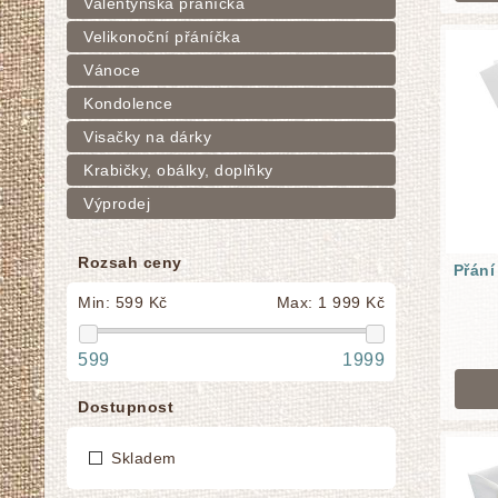
Valentýnská přáníčka
Velikonoční přáníčka
Vánoce
Kondolence
Visačky na dárky
Krabičky, obálky, doplňky
Výprodej
Rozsah ceny
Přání
Min:
599 Kč
Max:
1 999 Kč
599
1999
Dostupnost
Skladem