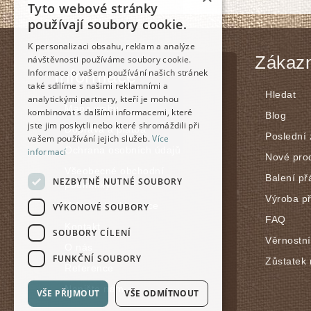
Tyto webové stránky
používají soubory cookie.
K personalizaci obsahu, reklam a analýze
Zákazn
návštěvnosti používáme soubory cookie.
Informace
Informace o vašem používání našich stránek
také sdílíme s našimi reklamními a
Hledat
analytickými partnery, kteří je mohou
Mapa webu
kombinovat s dalšími informacemi, které
Blog
jste jim poskytli nebo které shromáždili při
Doprava a platba
Poslední
vašem používání jejich služeb.
Více
Ochrana osobních údajů
informací
Nové pro
Všeobecné obchodní
Balení př
NEZBYTNĚ NUTNÉ SOUBORY
podmínky
Výroba p
Vrácení / reklamace
VÝKONOVÉ SOUBORY
FAQ
Kontakt
SOUBORY CÍLENÍ
Věrnostn
O nás
FUNKČNÍ SOUBORY
Zůstatek 
Reference
Napište nám
VŠE PŘIJMOUT
VŠE ODMÍTNOUT