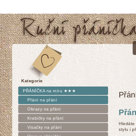
Kategorie
PŘÁNÍČKA na míru ★★★
Přán
Přání na přání
Obrazy na přání
Přán
Krabičky na přání
Hledáte 
Visačky na přání
stylu i 