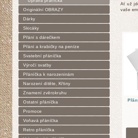
Úprava přáníčka
Ať už j
Originální OBRAZY
vaše emo
Dárky
Skicáky
Přání s dárečkem
Přání a krabičky na peníze
Svatební přáníčka
Výročí svatby
Přáníčka k narozeninám
Narození dítěte, Křtiny
Znamení zvěrokruhu
Přán
Ostatní přáníčka
Promoce
Voňavá přáníčka
Retro přáníčka