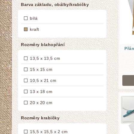
Barva základu, obálky/krabičky
bílá
kraft
Rozměry blahopřání
Přán
13,5 x 13,5 cm
15 x 15 cm
10,5 x 21 cm
13 x 18 cm
20 x 20 cm
Rozměry krabičky
15,5 x 15,5 x 2 cm