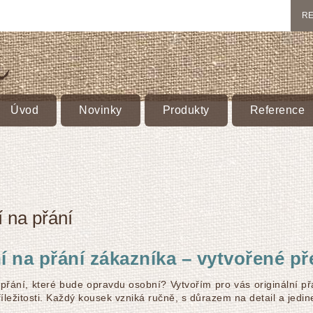
RE
Úvod
Novinky
Produkty
Reference
í na přání
í na přání zákazníka – vytvořené p
přání, které bude opravdu osobní? Vytvořím pro vás originální př
příležitosti. Každý kousek vzniká ručně, s důrazem na detail a jedi