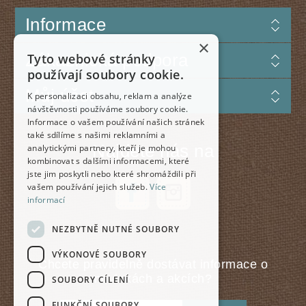
Informace
×
Zákaznická podpora
Tyto webové stránky
používají soubory cookie.
Můj účet
K personalizaci obsahu, reklam a analýze
návštěvnosti používáme soubory cookie.
Informace o vašem používání našich stránek
také sdílíme s našimi reklamními a
Najdete nás na
analytickými partnery, kteří je mohou
kombinovat s dalšími informacemi, které
jste jim poskytli nebo které shromáždili při
vašem používání jejich služeb.
Více
informací
NEZBYTNĚ NUTNÉ SOUBORY
VÝKONOVÉ SOUBORY
Chcete pravidelně dostávat informace o
novinkách a akcích?
SOUBORY CÍLENÍ
FUNKČNÍ SOUBORY