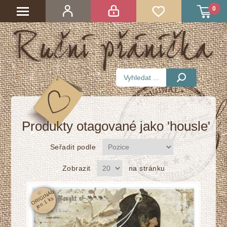
0
Produkty otagované jako 'housle'
Seřadit podle
Zobrazit
na stránku
☆
O
RI
GI
N
Á
L
j
e
n
1
k
s