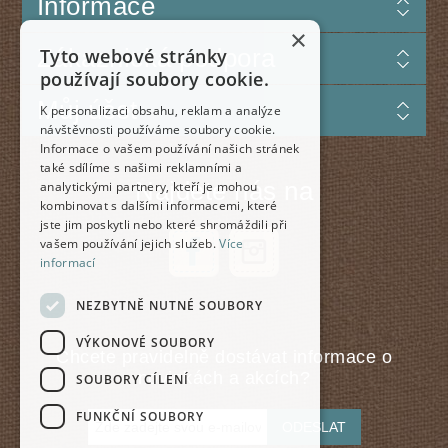
Informace
×
Zákaznická podpora
Tyto webové stránky
používají soubory cookie.
Můj účet
K personalizaci obsahu, reklam a analýze
návštěvnosti používáme soubory cookie.
Informace o vašem používání našich stránek
také sdílíme s našimi reklamními a
Najdete nás na
analytickými partnery, kteří je mohou
kombinovat s dalšími informacemi, které
jste jim poskytli nebo které shromáždili při
vašem používání jejich služeb.
Více
informací
NEZBYTNĚ NUTNÉ SOUBORY
VÝKONOVÉ SOUBORY
Chcete pravidelně dostávat informace o
novinkách a akcích?
SOUBORY CÍLENÍ
FUNKČNÍ SOUBORY
ODESLAT