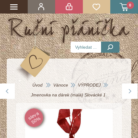
0
Úvod
Vánoce
VÝPRODEJ
Jmenovka na dárek (malá) Slovácké 1
sl
e
v
a
5
0
%