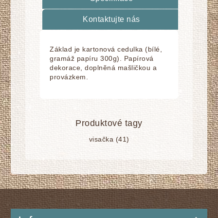
Kontaktujte nás
Základ je kartonová cedulka (bílé,
gramáž papíru 300g). Papírová
dekorace, doplnĕná mašličkou a
provázkem.
Produktové tagy
visačka
(41)