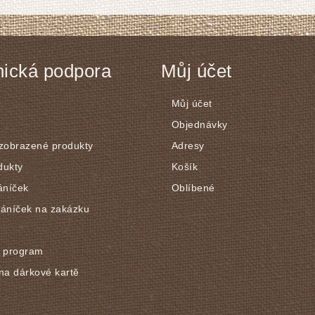
ická podpora
Můj účet
Můj účet
Objednávky
 zobrazené produkty
Adresy
dukty
Košík
áníček
Oblíbené
řáníček na zakázku
í program
na dárkové kartě