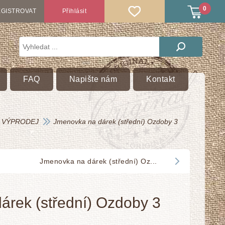
0
GISTROVAT
Přihlásit
FAQ
Napište nám
Kontakt
VÝPRODEJ
Jmenovka na dárek (střední) Ozdoby 3
Jmenovka na dárek (střední) Oz...
árek (střední) Ozdoby 3