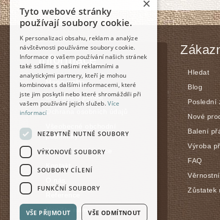
×
Tyto webové stránky
používají soubory cookie.
K personalizaci obsahu, reklam a analýze
Zákazn
návštěvnosti používáme soubory cookie.
Informace
Informace o vašem používání našich stránek
také sdílíme s našimi reklamními a
Hledat
analytickými partnery, kteří je mohou
Mapa webu
kombinovat s dalšími informacemi, které
Blog
jste jim poskytli nebo které shromáždili při
Doprava a platba
Poslední
vašem používání jejich služeb.
Více
Ochrana osobních údajů
informací
Nové pro
Všeobecné obchodní
Balení př
NEZBYTNĚ NUTNÉ SOUBORY
podmínky
Výroba p
Vrácení / reklamace
VÝKONOVÉ SOUBORY
FAQ
Kontakt
SOUBORY CÍLENÍ
Věrnostn
O nás
FUNKČNÍ SOUBORY
Zůstatek 
Reference
Napište nám
VŠE PŘIJMOUT
VŠE ODMÍTNOUT