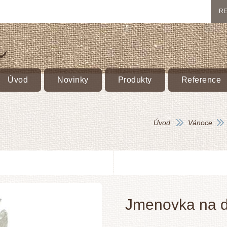
RE
Úvod
Novinky
Produkty
Reference
Úvod
Vánoce
Jmenovka na d