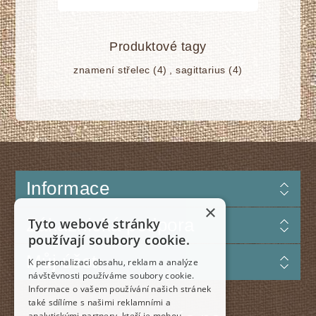
Produktové tagy
znamení střelec
(4)
,
sagittarius
(4)
Informace
×
Zákaznická podpora
Tyto webové stránky
používají soubory cookie.
Můj účet
K personalizaci obsahu, reklam a analýze
návštěvnosti používáme soubory cookie.
Informace o vašem používání našich stránek
také sdílíme s našimi reklamními a
analytickými partnery, kteří je mohou