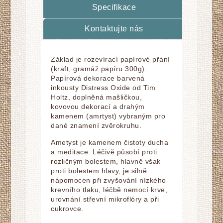
Specifikace
Kontaktujte nás
Základ je rozevírací papírové přání
(kraft, gramáž papíru 300g).
Papírová dekorace barvená
inkousty Distress Oxide od Tim
Holtz, doplnĕná mašličkou,
kovovou dekorací a drahým
kamenem (amrtyst) vybraným pro
dané znamení zvĕrokruhu.
Ametyst je kamenem čistoty ducha
a meditace. Léčivě působí proti
rozličným bolestem, hlavně však
proti bolestem hlavy, je silně
nápomocen při zvyšování nízkého
krevního tlaku, léčbě nemocí krve,
urovnání střevní mikroflóry a při
cukrovce.