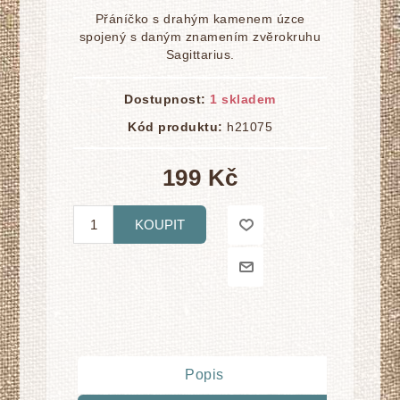
Přáníčko s drahým kamenem úzce
spojený s daným znamením zvĕrokruhu
Sagittarius.
Dostupnost:
1 skladem
Kód produktu:
h21075
199 Kč
KOUPIT
Popis