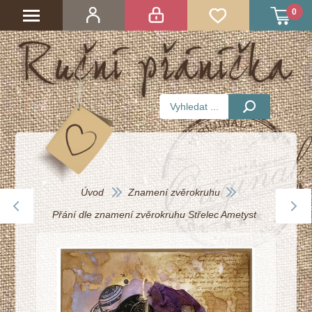
0
Úvod
Znamení zvěrokruhu
Přání dle znamení zvĕrokruhu Střelec Ametyst