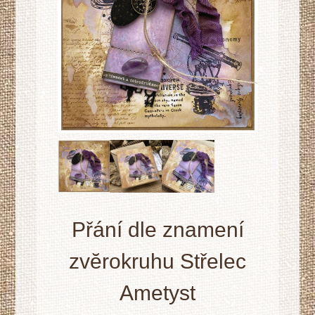
Přání dle znamení
zvĕrokruhu Střelec
Ametyst