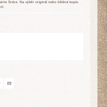
rie Srdce. Na výběr originál nebo tištěná kopie.
ní.