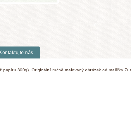
Kontaktujte nás
máž papíru 300g). Originální ručně malovaný obrázek od malířky Z