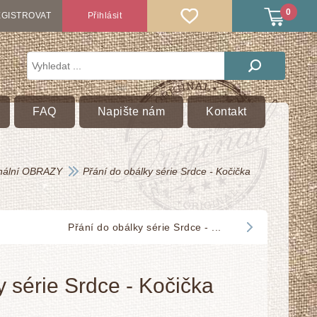
0
GISTROVAT
Přihlásit
FAQ
Napište nám
Kontakt
inální OBRAZY
Přání do obálky série Srdce - Kočička
Přání do obálky série Srdce - ...
y série Srdce - Kočička