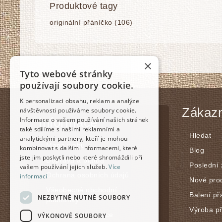
Produktové tagy
originální přáníčko
(106)
×
Tyto webové stránky
používají soubory cookie.
K personalizaci obsahu, reklam a analýze
Zákazn
návštěvnosti používáme soubory cookie.
Informace
Informace o vašem používání našich stránek
také sdílíme s našimi reklamními a
Hledat
analytickými partnery, kteří je mohou
Mapa webu
kombinovat s dalšími informacemi, které
Blog
jste jim poskytli nebo které shromáždili při
Doprava a platba
Poslední
vašem používání jejich služeb.
Více
Ochrana osobních údajů
informací
Nové pro
Všeobecné obchodní
Balení př
NEZBYTNĚ NUTNÉ SOUBORY
podmínky
Výroba p
Vrácení / reklamace
VÝKONOVÉ SOUBORY