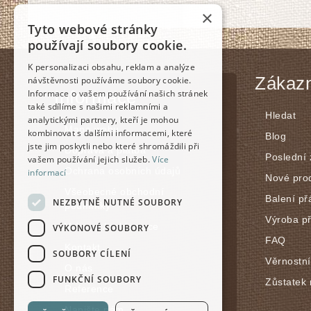
×
Tyto webové stránky
používají soubory cookie.
K personalizaci obsahu, reklam a analýze
Zákazn
návštěvnosti používáme soubory cookie.
Informace
Informace o vašem používání našich stránek
také sdílíme s našimi reklamními a
Hledat
analytickými partnery, kteří je mohou
Mapa webu
kombinovat s dalšími informacemi, které
Blog
jste jim poskytli nebo které shromáždili při
Doprava a platba
Poslední
vašem používání jejich služeb.
Více
Ochrana osobních údajů
informací
Nové pro
Všeobecné obchodní
Balení př
NEZBYTNĚ NUTNÉ SOUBORY
podmínky
Výroba p
Vrácení / reklamace
VÝKONOVÉ SOUBORY
FAQ
Kontakt
SOUBORY CÍLENÍ
Věrnostn
O nás
FUNKČNÍ SOUBORY
Zůstatek 
Reference
Napište nám