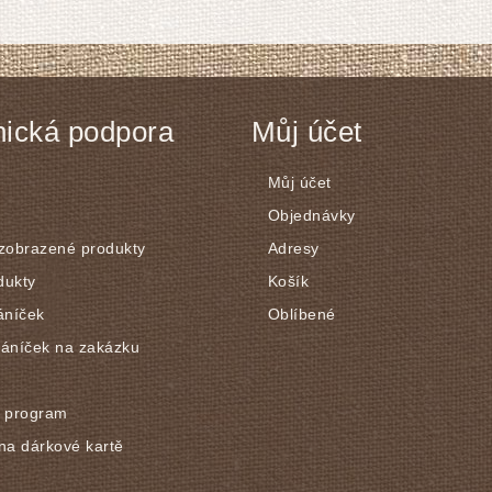
ická podpora
Můj účet
Můj účet
Objednávky
 zobrazené produkty
Adresy
dukty
Košík
áníček
Oblíbené
řáníček na zakázku
í program
na dárkové kartě