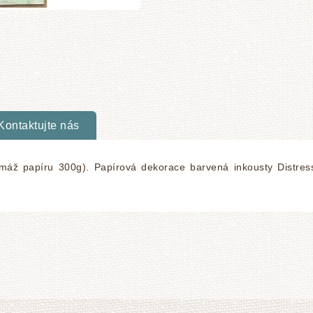
Kontaktujte nás
gramáž papíru 300g). Papírová dekorace barvená inkousty Distre