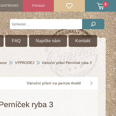
0
GISTROVAT
Přihlásit
FAQ
Napište nám
Kontakt
noce
VÝPRODEJ
Vánoční přání Perníček ryba 3
Vánoční přání na peníze Anděl
Perníček ryba 3