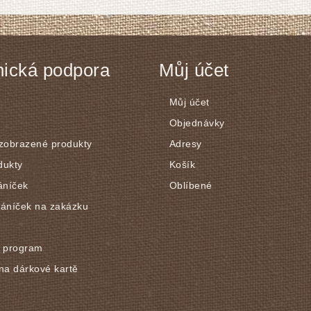
ická podpora
Můj účet
Můj účet
Objednávky
 zobrazené produkty
Adresy
dukty
Košík
áníček
Oblíbené
řáníček na zakázku
í program
na dárkové kartě