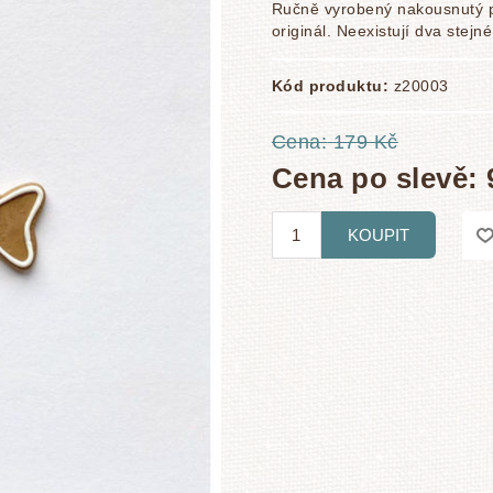
Ručně vyrobený nakousnutý pe
originál. Neexistují dva stejné
Kód produktu:
z20003
Cena:
179 Kč
Cena po slevě:
KOUPIT