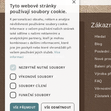
×
Tyto webové stránky
používají soubory cookie.
K personalizaci obsahu, reklam a analýze
Zákazn
návštěvnosti používáme soubory cookie.
Informace
Informace o vašem používání našich stránek
také sdílíme s našimi reklamními a
Hledat
analytickými partnery, kteří je mohou
Mapa webu
kombinovat s dalšími informacemi, které
Blog
jste jim poskytli nebo které shromáždili při
Doprava a platba
Poslední
vašem používání jejich služeb.
Více
Ochrana osobních údajů
informací
Nové pro
Všeobecné obchodní
Balení př
NEZBYTNĚ NUTNÉ SOUBORY
podmínky
Výroba p
Vrácení / reklamace
VÝKONOVÉ SOUBORY
FAQ
Kontakt
SOUBORY CÍLENÍ
Věrnostn
O nás
FUNKČNÍ SOUBORY
Zůstatek 
Reference
Napište nám
VŠE PŘIJMOUT
VŠE ODMÍTNOUT