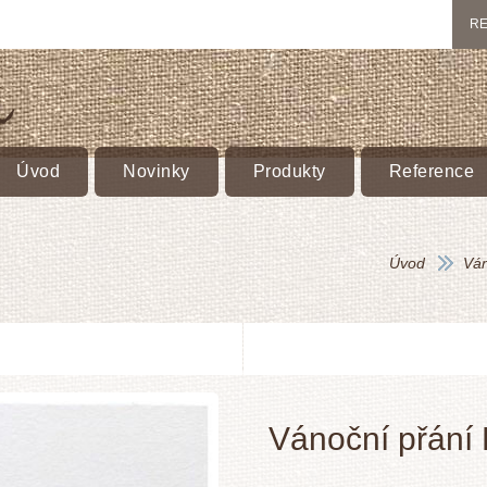
RE
Úvod
Novinky
Produkty
Reference
Úvod
Vá
Vánoční přání 