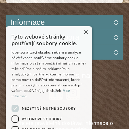
Informace
×
Zákaznická podpora
Tyto webové stránky
používají soubory cookie.
Můj účet
K personalizaci obsahu, reklam a analýze
návštěvnosti používáme soubory cookie.
Informace o vašem používání našich stránek
také sdílíme s našimi reklamními a
Najdete nás na
analytickými partnery, kteří je mohou
kombinovat s dalšími informacemi, které
jste jim poskytli nebo které shromáždili při
vašem používání jejich služeb.
Více
informací
NEZBYTNĚ NUTNÉ SOUBORY
VÝKONOVÉ SOUBORY
Chcete pravidelně dostávat informace o