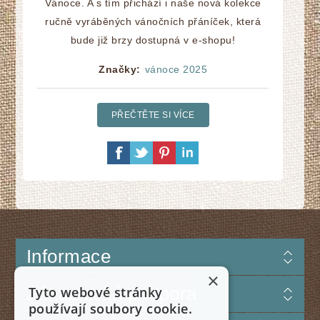
Vánoce. A s tím přichází i naše nová kolekce
ručně vyráběných vánočních přáníček, která
bude již brzy dostupná v e-shopu!
Značky:
vánoce 2025
PŘEČTĚTE SI VÍCE
Informace
×
Zákaznická podpora
Tyto webové stránky
používají soubory cookie.