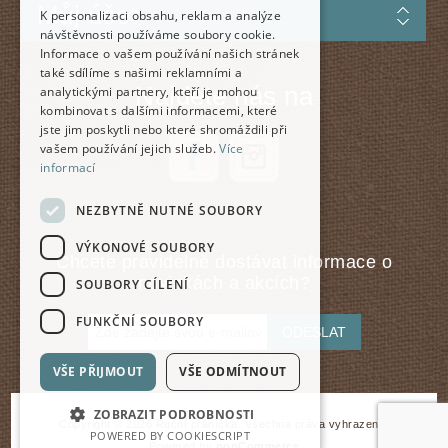
Můj účet
K personalizaci obsahu, reklam a analýze
návštěvnosti používáme soubory cookie.
Informace o vašem používání našich stránek
také sdílíme s našimi reklamními a
Najdete nás na
analytickými partnery, kteří je mohou
kombinovat s dalšími informacemi, které
jste jim poskytli nebo které shromáždili při
vašem používání jejich služeb.
Více
informací
NEZBYTNĚ NUTNÉ SOUBORY
VÝKONOVÉ SOUBORY
Chcete pravidelně dostávat informace o
novinkách a akcích?
SOUBORY CÍLENÍ
FUNKČNÍ SOUBORY
ODESLAT
VŠE PŘIJMOUT
VŠE ODMÍTNOUT
ZOBRAZIT PODROBNOSTI
Copyright © 2026 Ruční přáníčka. Všechna práva vyhrazena.
POWERED BY COOKIESCRIPT
Powered by
nopCommerce